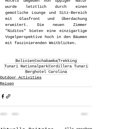
Hotels umgeben von üppiger Natur 
wurde letztlich durch einen 
gemütliche Lounge und Sitz-Bereich 
mit Glasfront und Überdachung 
erweitert. Die neuen Zimmer 
"Niditos" bieten eine einzigartige 
Vogelperspektive hoch in den Bäumen 
mit faszinierenden Weitblicken.
Bolivien
Cochabamba
Trekking
Tunari Nationalpark
Cordillera Tunari
Berghotel Carolina
Outdoor Activities
Reisen
Alle ansehen