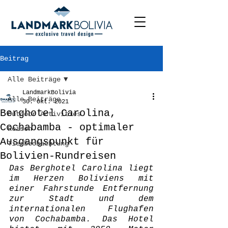
Beitrag
Alle Beiträge
LandmarkBolivia
Alle Beiträge
30. Okt. 2021
Berghotel Carolina,
Outdoor Activities
Cochabamba - optimaler
Reisen
Ausgangspunkt für
Tierbeobachtung
Bolivien-Rundreisen
Das Berghotel Carolina liegt 
im Herzen Boliviens mit 
einer Fahrstunde Entfernung 
zur Stadt und dem 
internationalen Flughafen 
von Cochabamba. Das Hotel 