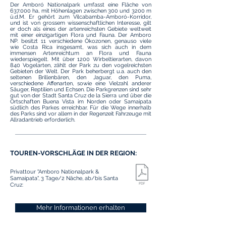
Der Amboró Nationalpark umfasst eine Fläche von
637.000 ha, mit Höhenlagen zwischen 300 und 3200 m
ü.d.M. Er gehört zum Vilcabamba-Amboró-Korridor,
und ist von grossem wissenschaftlichen Interesse, gilt
er doch als eines der artenreichsten Gebiete weltweit
mit einer einzigartigen Flora und Fauna. Der Amboro
NP. besitzt 11 verschiedene Ökozonen, genauso viele
wie Costa Rica insgesamt, was sich auch in dem
immensen Artenreichtum an Flora und Fauna
wiederspiegelt. Mit über 1200 Wirbeltierarten, davon
840 Vogelarten, zählt der Park zu den vogelreichsten
Gebieten der Welt. Der Park beherbergt u.a. auch den
seltenen Brillenbären, den Jaguar, den Puma,
verschiedene Affenarten, sowie eine Vielzahl anderer
Säuger, Reptilien und Echsen. Die Parkgrenzen sind sehr
gut von der Stadt Santa Cruz de la Sierra und über die
Ortschaften Buena Vista im Norden oder Samaipata
südlich des Parkes erreichbar. Für die Wege innerhalb
des Parks sind vor allem in der Regenzeit Fahrzeuge mit
Allradantrieb erforderlich.
TOUREN-VORSCHLÄGE IN DER REGION:
Privattour "Amboro Nationalpark &
Samaipata", 3 Tage/2 Näche, ab/bis Santa
Cruz:
Mehr Informationen erhalten