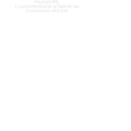
Korysuyo SRL.
C. Lucas Mendoza de la Tapia Nr. 744
Cochabamba - BOLIVIA
​Telf.: +591-72130003 (Whatsapp)
www.landmarktravelbolivia.com
Eingetragenes Mitglied bei der: