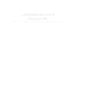
LANDMARK BOLIVIA ®
Korysuyo SRL.
C. Lucas Mendoza de la Tapia Nr. 744
Cochabamba - BOLIVIA
​Telf.: +591-72130003 (Whatsapp)
www.landmarktravelbolivia.com
Eingetragenes Mitglied bei der: