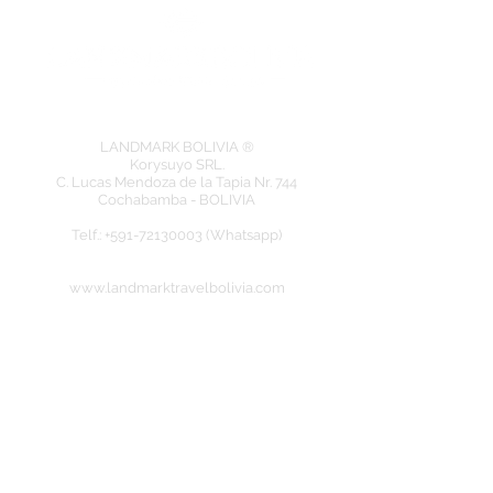
LANDMARK BOLIVIA ®
Korysuyo SRL.
C. Lucas Mendoza de la Tapia Nr. 744
Cochabamba - BOLIVIA
​Telf.: +591-72130003 (Whatsapp)
www.landmarktravelbolivia.com
Eingetragenes Mitglied bei der: