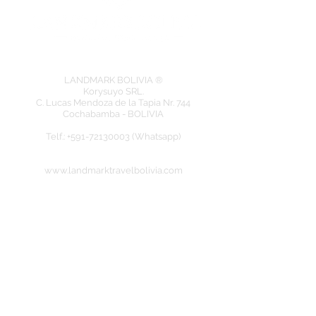
LANDMARK BOLIVIA ®
Korysuyo SRL.
C. Lucas Mendoza de la Tapia Nr. 744
Cochabamba - BOLIVIA
​Telf.: +591-72130003 (Whatsapp)
www.landmarktravelbolivia.com
Eingetragenes Mitglied bei der: