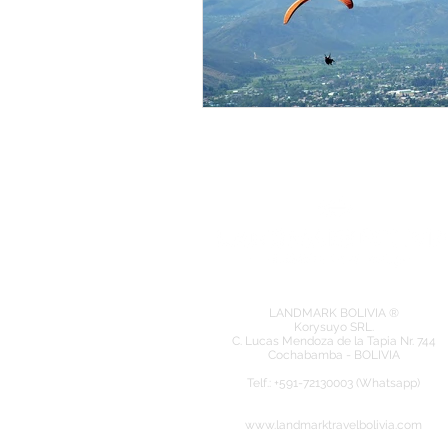
LANDMARK BOLIVIA ®
Korysuyo SRL.
C. Lucas Mendoza de la Tapia Nr. 744
Cochabamba - BOLIVIA
​Telf.: +591-72130003 (Whatsapp)
www.landmarktravelbolivia.com