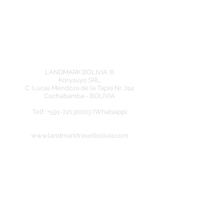
LANDMARK BOLIVIA ®
Korysuyo SRL.
C. Lucas Mendoza de la Tapia Nr. 744
Cochabamba - BOLIVIA
​Telf.: +591-72130003 (Whatsapp)
www.landmarktravelbolivia.com
Eingetragenes Mitglied bei der: