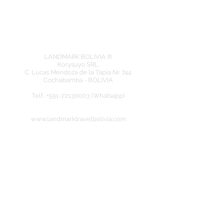
LANDMARK BOLIVIA ®
Korysuyo SRL.
C. Lucas Mendoza de la Tapia Nr. 744
Cochabamba - BOLIVIA
​Telf.: +591-72130003 (Whatsapp)
www.landmarktravelbolivia.com
Eingetragenes Mitglied bei der: