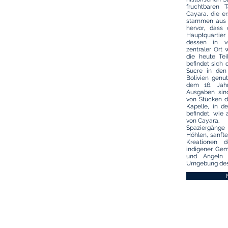
fruchtbaren 
Cayara, die er
stammen aus d
hervor, dass
Hauptquartie
dessen in ve
zentraler Ort
die heute Tei
befindet sich
Sucre in den
Bolivien genu
dem 16. Jahr
Ausgaben sind
von Stücken de
Kapelle, in de
befindet, wie
von Cayara.
Spaziergänge
Höhlen, sanft
Kreationen 
indigener Geme
und Angeln 
Umgebung des