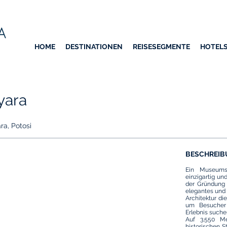
HOME
DESTINATIONEN
REISESEGMENTE
HOTEL
yara
ra, Potosi
BESCHREIB
Ein Museums
einzigartig un
der Gründung 
elegantes und 
Architektur di
um Besucher 
Erlebnis suche
Auf 3.550 Me
historischen St