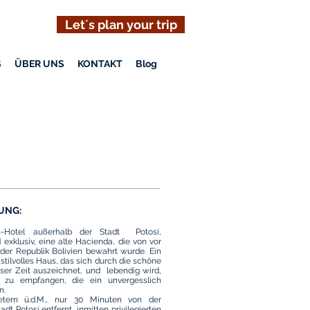
Let´s plan your trip
S
ÜBER UNS
KONTAKT
Blog
UNG:
-Hotel außerhalb der Stadt Potosi,
d exklusiv, eine alte Hacienda, die von vor
der Republik Bolivien bewahrt wurde. Ein
stilvolles Haus, das sich durch die schöne
eser Zeit auszeichnet, und lebendig wird,
zu empfangen, die ein unvergesslich
n.
tern ü.d.M., nur 30 Minuten von der
adt Potosí entfernt, inmitten privilegierten