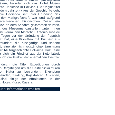
Tälern, befindet sich das Hotel Museo
ste Hacienda in Bolivien. Die Originaltitel
em Jahr 1557. Aus der Geschichte geht
 die Hacienda seit ihrer Gründung das
r der Markgrafschaft war und aufgrund
rschiedenen historischen Zeiten ein
 war, an dem Schätze gesammelt wurden,
l des Museums darstellen. Unter ihnen
 der Raum, den Marschall Antonio José de
 Tagen vor der Gründung der Republik
tzt hat, eine Bibliothek mit Büchern aus
hundert, die einzigartige und seltene
, eine ziemlich vollständige Sammlung
r Militärgeschichte Boliviens. Dazu eine
r sich ein Friedhof aus der Kolonialzeit
 auch die Gräber der ehemaligen Besitzer
 durch die Täler, Expeditionen durch
es Bergsteigen um die Gesteinsskulpturen
der Natur zu bewundern, Erkundung
inden, Trekking, Kajakfahren, Ausreiten,
sind einige der Attraktionen in der
 Hotels Museo Cayara.
Mehr Informationen erhalten