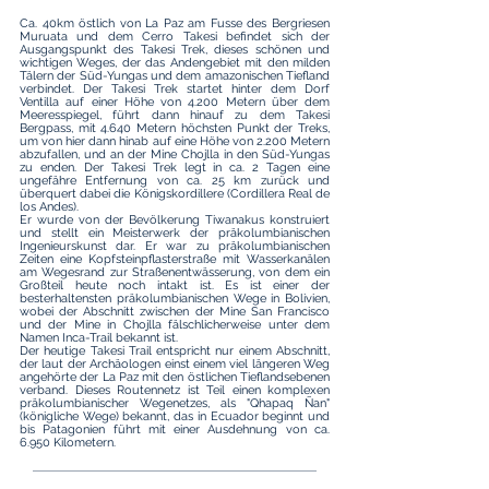
Ca. 40km östlich von La Paz am Fusse des Bergriesen
Muruata und dem Cerro Takesi befindet sich der
Ausgangspunkt des Takesi Trek, dieses schönen und
wichtigen Weges, der das Andengebiet mit den milden
Tälern der Süd-Yungas und dem amazonischen Tiefland
verbindet. Der Takesi Trek startet hinter dem Dorf
Ventilla auf einer Höhe von 4.200 Metern über dem
Meeresspiegel, führt dann hinauf zu dem Takesi
Bergpass, mit 4.640 Metern höchsten Punkt der Treks,
um von hier dann hinab auf eine Höhe von 2.200 Metern
abzufallen, und an der Mine Chojlla in den Süd-Yungas
zu enden. Der Takesi Trek legt in ca. 2 Tagen eine
ungefähre Entfernung von ca. 25 km zurück und
überquert dabei die Königskordillere (Cordillera Real de
los Andes).
Er wurde von der Bevölkerung Tiwanakus konstruiert
und stellt ein Meisterwerk der präkolumbianischen
Ingenieurskunst dar. Er war zu präkolumbianischen
Zeiten eine Kopfsteinpflasterstraße mit Wasserkanälen
am Wegesrand zur Straßenentwässerung, von dem ein
Großteil heute noch intakt ist. Es ist einer der
besterhaltensten präkolumbianischen Wege in Bolivien,
wobei der Abschnitt zwischen der Mine San Francisco
und der Mine in Chojlla fälschlicherweise unter dem
Namen Inca-Trail bekannt ist.
Der heutige Takesi Trail entspricht nur einem Abschnitt,
der laut der Archäologen einst einem viel längeren Weg
angehörte der La Paz mit den östlichen Tieflandsebenen
verband. Dieses Routennetz ist Teil einen komplexen
präkolumbianischer Wegenetzes, als "Qhapaq Ñan"
(königliche Wege) bekannt, das in Ecuador beginnt und
bis Patagonien führt mit einer Ausdehnung von ca.
6.950 Kilometern.