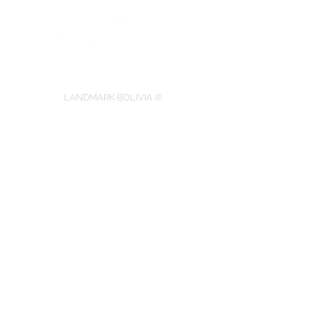
LANDMARK BOLIVIA ®
Korysuyo SRL.
C. Lucas Mendoza de la Tapia Nr. 744
Cochabamba - BOLIVIA
​Telf.: +591-72130003 (Whatsapp)
www.landmarktravelbolivia.com
Eingetragenes Mitglied bei der: