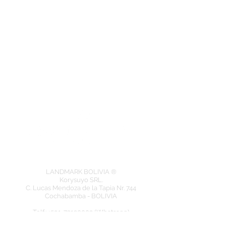
LANDMARK BOLIVIA ®
Korysuyo SRL.
C. Lucas Mendoza de la Tapia Nr. 744
Cochabamba - BOLIVIA
​Telf.: +591-72130003 (Whatsapp)