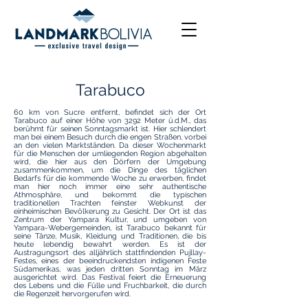
Tarabuco
60 km von Sucre entfernt, befindet sich der Ort
Tarabuco auf einer Höhe von 3292 Meter ü.d.M., das
berühmt für seinen Sonntagsmarkt ist. Hier schlendert
man bei einem Besuch durch die engen Straßen, vorbei
an den vielen Marktständen. Da dieser Wochenmarkt
für die Menschen der umliegenden Region abgehalten
wird, die hier aus den Dörfern der Umgebung
zusammenkommen, um die Dinge des täglichen
Bedarfs für die kommende Woche zu erwerben, findet
man hier noch immer eine sehr authentische
Athmosphäre, und bekommt die typischen
traditionellen Trachten feinster Webkunst der
einheimischen Bevölkerung zu Gesicht. Der Ort ist das
Zentrum der Yampara Kultur, und umgeben von
Yampara-Webergemeinden, ist Tarabuco bekannt für
seine Tänze, Musik, Kleidung und Traditionen, die bis
heute lebendig bewahrt werden. Es ist der
Austragungsort des alljährlich stattfindenden Pujllay-
Festes, eines der beeindruckendsten indigenen Feste
Südamerikas, was jeden dritten Sonntag im März
ausgerichtet wird. Das Festival feiert die Erneuerung
des Lebens und die Fülle und Fruchbarkeit, die durch
die Regenzeit hervorgerufen wird.