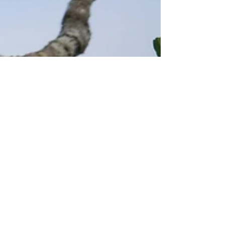
LandmarkBolivia
23. Feb. 2021
Reserva Paraba Azul /
Blaulatzara-Reservat