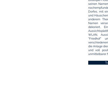
Boutique-Hote
seinen Namen
nachempfunden
Dorfes, mit e
und Häuschen 
anderem The
Namen verse
dekoriert. 
Aussichtspla
WLAN, Aussic
"Friedhof" 
verschiedenen 
die Anlage di
und voll posi
unmittelbarer 
To