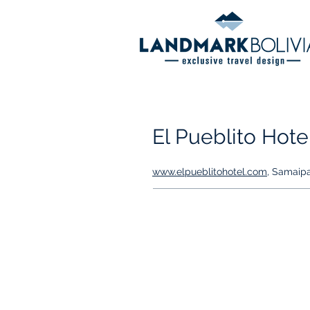
El Pueblito Hote
www.elpueblitohotel.com
, Samaip