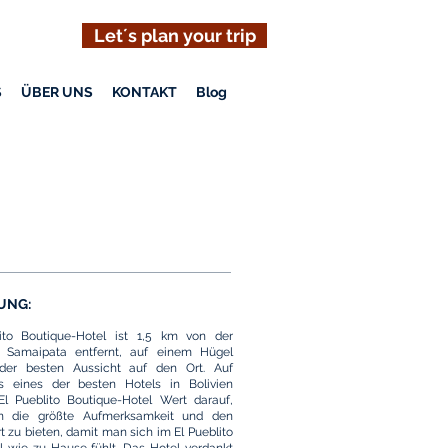
Let´s plan your trip
S
ÜBER UNS
KONTAKT
Blog
UNG:
ito Boutique-Hotel ist 1,5 km von der
n Samaipata entfernt, auf einem Hügel
der besten Aussicht auf den Ort. Auf
ls eines der besten Hotels in Bolivien
 El Pueblito Boutique-Hotel Wert darauf,
n die größte Aufmerksamkeit und den
 zu bieten, damit man sich im El Pueblito