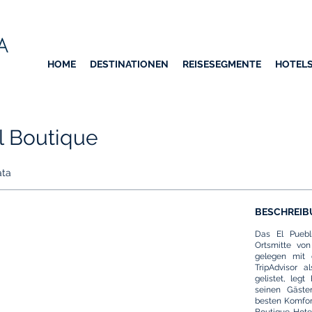
HOME
DESTINATIONEN
REISESEGMENTE
HOTEL
l Boutique
ata
BESCHREIB
Das El Puebl
Ortsmitte vo
gelegen mit 
TripAdvisor a
gelistet, legt
seinen Gäste
besten Komfort