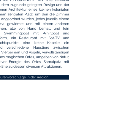
l wie zu Hause fühlt. Das Hotel verdankt
 dem zugrunde gelegten Design und der
en Architektur eines kleinen kolonialen
inem zentralen Platz, um den die Zimmer
angeordnet wurden, jedes jeweils einem
ma gewidmet und mit einem anderen
hen, alle von Hand bemalt und fein
Ein Swimmingpool mit Whirlpool und
ttform, ein Restaurant mit Sat-TV und
htspunkte, eine kleine Kapelle, ein
und verschiedene Haustiere zwischen
Vierbeinern und Vögeln, vervollständigen
eses magischen Ortes, umgeben von Natur,
tiver Energie des Ortes Samaipata mit
Nähe zu dessen diversen Attraktionen.
urenvorschläge in der Region