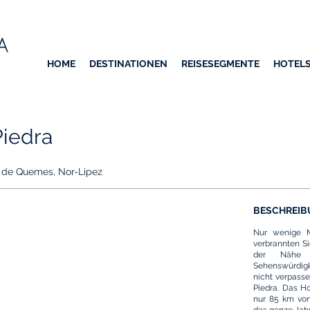
HOME
DESTINATIONEN
REISESEGMENTE
HOTEL
Piedra
o de Quemes, Nor-Lipez
BESCHREIB
Nur wenige M
verbrannten S
der Nähe v
Sehenswürdigke
nicht verpasse
Piedra. Das Ho
nur 85 km von 