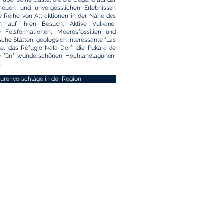
 über seine Gäste, die die Gegend auf der
euen und unvergesslichen Erlebnissen
e Reihe von Attraktionen in der Nähe des
n auf Ihren Besuch: Aktive Vulkane,
 Felsformationen, Meeresfossilien und
che Stätten, geologsich interessante "Las
e, das Refugio Ikala-Dorf, die Pukara de
e fünf wunderschönen Hochlandlagunen,
.
urenvorschläge in der Region