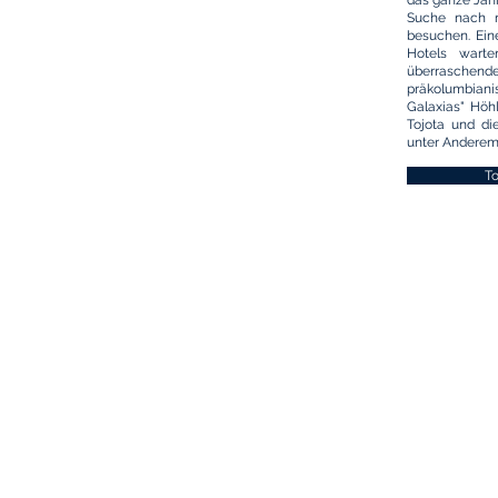
das ganze Jahr
Suche nach n
besuchen. Ein
Hotels warte
überraschende
präkolumbianis
Galaxias" Höhl
Tojota und di
unter Anderem
To