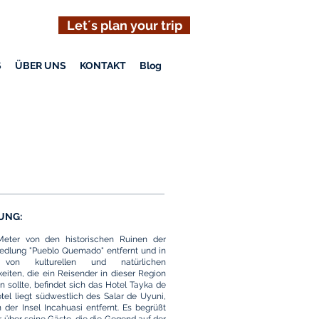
Let´s plan your trip
S
ÜBER UNS
KONTAKT
Blog
UNG:
eter von den historischen Ruinen der
iedlung "Pueblo Quemado" entfernt und in
on kulturellen und natürlichen
iten, die ein Reisender in dieser Region
n sollte, befindet sich das Hotel Tayka de
tel liegt südwestlich des Salar de Uyuni,
der Insel Incahuasi entfernt. Es begrüßt