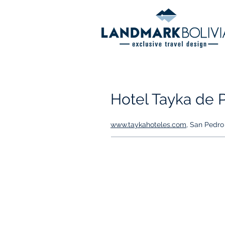
Hotel Tayka de 
www.taykahoteles.com
, San Pedr