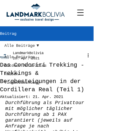
Beitrag
Alle Beiträge
LandmarkBolivia
Alle Beiträge
20. Apr. 2021
Das Condoriri Trekking -
Outdoor Activities
Trekkings &
Reisen
Bergbesteigungen in der
Tierbeobachtung
Cordillera Real (Teil 1)
Aktualisiert:
21. Apr. 2021
Durchführung als Privattour 
mit möglicher täglicher 
Durchführung ab 1 PAX 
garantiert (jeweils auf 
Anfrage je nach 