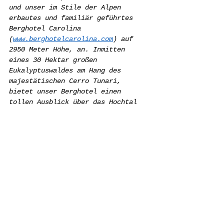
und unser im Stile der Alpen 
erbautes und familiär geführtes 
Berghotel Carolina 
(
www.berghotelcarolina.com
) auf 
2950 Meter Höhe, an. Inmitten 
eines 30 Hektar großen 
Eukalyptuswaldes am Hang des 
majestätischen Cerro Tunari, 
bietet unser Berghotel einen 
tollen Ausblick über das Hochtal 
von Cochabamba. Es ist der 
perfekte Ausgangsort für einen 
aktiven, oder komfortabler 
Rückzugsort für einen erholsamen 
Aufenthalt mitten in den 
bolivianischen Anden, mit tollen 
Wandermöglichkeiten ums Hotel und 
in den Bergen der Region.