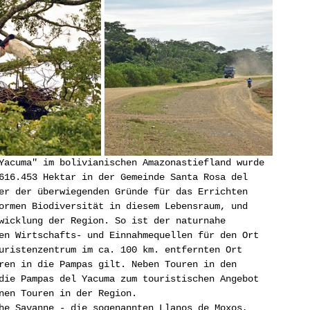
Yacuma" im bolivianischen Amazonastiefland wurde 
616.453 Hektar in der Gemeinde Santa Rosa del 
er der überwiegenden Gründe für das Errichten 
ormen Biodiversität in diesem Lebensraum, und 
wicklung der Region. So ist der naturnahe 
en Wirtschafts- und Einnahmequellen für den Ort 
uristenzentrum im ca. 100 km. entfernten Ort 
ren in die Pampas gilt. Neben Touren in den 
die Pampas del Yacuma zum touristischen Angebot 
nen Touren in der Region. 
he Savanne - die sogenannten Llanos de Moxos, 