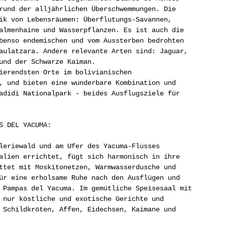
rund der alljährlichen Überschwemmungen. Die 
ik von Lebensräumen: Überflutungs-Savannen, 
almenhaine und Wasserpflanzen. Es ist auch die 
benso endemischen und vom Aussterben bedrohten 
aulatzara. Andere relevante Arten sind: Jaguar, 
und der Schwarze Kaiman.
ierendsten Orte im bolivianischen 
, und bieten eine wunderbare Kombination und 
adidi Nationalpark - beides Ausflugsziele für 
S DEL YACUMA:
leriewald und am Ufer des Yacuma-Flusses 
alien errichtet, fügt sich harmonisch in ihre 
ttet mit Moskitonetzen, Warmwasserdusche und 
ür eine erholsame Ruhe nach den Ausflügen und 
 Pampas del Yacuma. Im gemütliche Speisesaal mit 
 nur köstliche und exotische Gerichte und 
 Schildkröten, Affen, Eidechsen, Kaimane und 