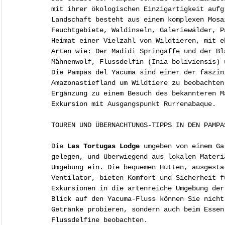
mit ihrer ökologischen Einzigartigkeit aufg
Landschaft besteht aus einem komplexen Mosa
Feuchtgebiete, Waldinseln, Galeriewälder, P
Heimat einer Vielzahl von Wildtieren, mit e
Arten wie: Der Madidi Springaffe und der Bl
Mähnenwolf, Flussdelfin (Inia boliviensis) 
Die Pampas del Yacuma sind einer der faszin
Amazonastiefland um Wildtiere zu beobachten
Ergänzung zu einem Besuch des bekannteren M
Exkursion mit Ausgangspunkt Rurrenabaque.
TOUREN UND ÜBERNACHTUNGS-TIPPS IN DEN PAMPA
Die 
Las Tortugas Lodge
 umgeben von einem Ga
gelegen, und überwiegend aus lokalen Materi
Umgebung ein. Die bequemen Hütten, ausgesta
Ventilator, bieten Komfort und Sicherheit f
Exkursionen in die artenreiche Umgebung der
Blick auf den Yacuma-Fluss können Sie nicht
Getränke probieren, sondern auch beim Essen
Flussdelfine beobachten. 