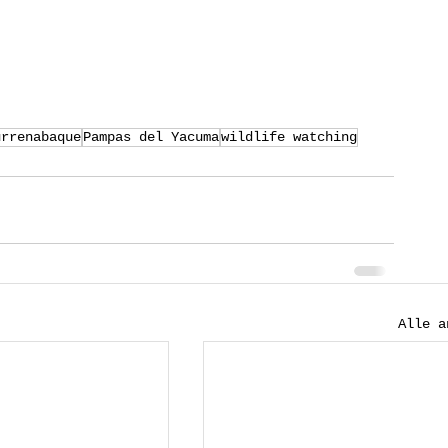
urrenabaque
Pampas del Yacuma
wildlife watching
Alle a