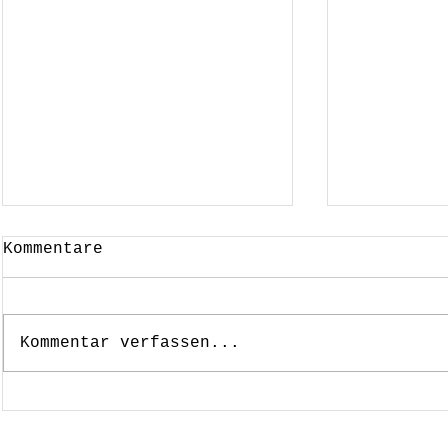
Kommentare
Kommentar verfassen...
Berghotel Carolina,
Abenteue
Cochabamba -
nach Bol
optimaler
Zeiten v