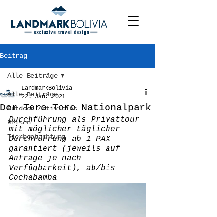
Beitrag
Alle Beiträge
LandmarkBolivia
Alle Beiträge
22. Jan. 2021
Der Toro Toro Nationalpark
Outdoor Activities
Durchführung als Privattour 
Reisen
mit möglicher täglicher 
Tierbeobachtung
Durchführung ab 1 PAX 
garantiert (jeweils auf 
Anfrage je nach 
Verfügbarkeit), ab/bis 
Cochabamba