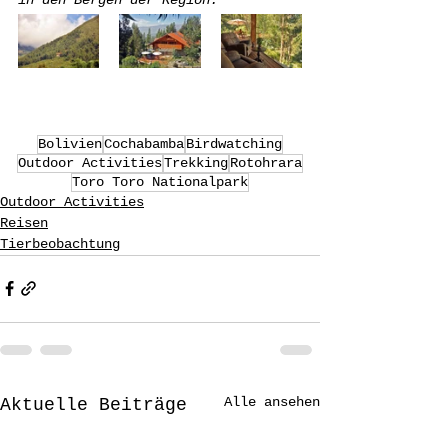
in den Bergen der Region.
Bolivien
Cochabamba
Birdwatching
Outdoor Activities
Trekking
Rotohrara
Toro Toro Nationalpark
Outdoor Activities
Reisen
Tierbeobachtung
Alle ansehen
Aktuelle Beiträge